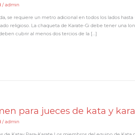
d
/
admin
da, se requiere un metro adicional en todos los lados hasta
ado religioso. La chaqueta de Karate-Gi debe tener una long
deben cubrir al menos dos tercios de la […]
en para jueces de kata y kara
d
/
admin
s de Katay Para-Karate Los miembros del equipo de Kata d