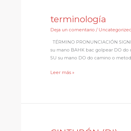
terminología
terminología
Deja un comentario
/
Uncategorize
TÉRMINO PRONUNCIACIÓN SIGNIFIC
su mano BAHK bac golpear DO do c
SU su mano DO do camino o met
Leer más »
CINTURÓN