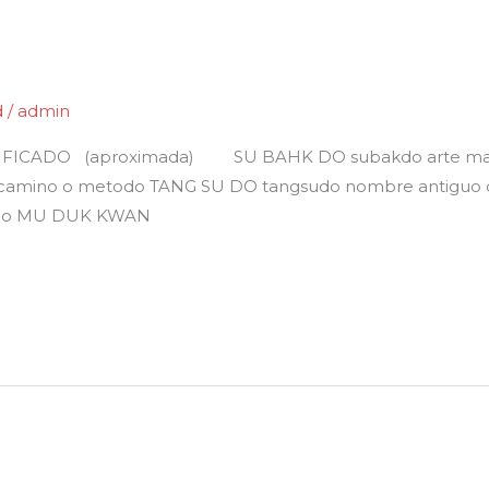
d
/
admin
ADO (aproximada) SU BAHK DO subakdo arte marcial
amino o metodo TANG SU DO tangsudo nombre antiguo del
odo MU DUK KWAN