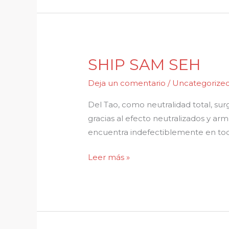
SHIP SAM SEH
SHIP
SAM
Deja un comentario
/
Uncategorize
SEH
Del Tao, como neutralidad total, surg
gracias al efecto neutralizados y ar
encuentra indefectiblemente en tod
Leer más »