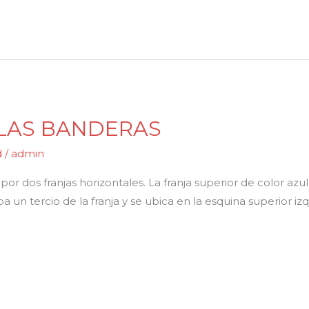
 LAS BANDERAS
d
/
admin
 dos franjas horizontales. La franja superior de color azul y
upa un tercio de la franja y se ubica en la esquina superior i