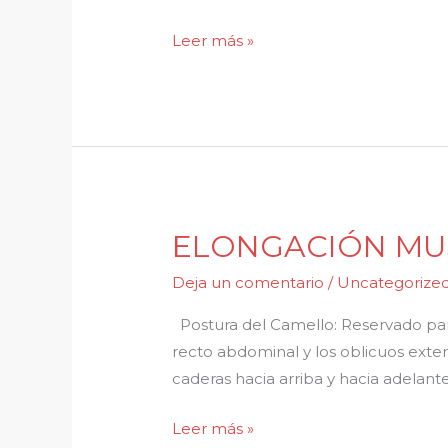
Leer más »
ELONGACIÓN MU
ELONGACIÓN
MUSCULAR
Deja un comentario
/
Uncategorize
Postura del Camello: Reservado para
recto abdominal y los oblicuos exte
caderas hacia arriba y hacia adelant
Leer más »