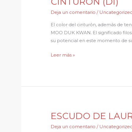
CINTURÓN (DI)
(DI)
Deja un comentario
/
Uncategorize
El color del cinturón, además de te
MOO DUK KWAN. El significado filosó
su potencial en este momento de su
Leer más »
ESCUDO DE LAU
ESCUDO
DE
Deja un comentario
/
Uncategorize
LAURELES