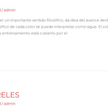
d
/
admin
ner un importante sentido filosófico, da idea del avance d
fico de cada color se puede interpretar como sigue. El col
 entrenamiento está cubierto por el
RELES
d
/
admin