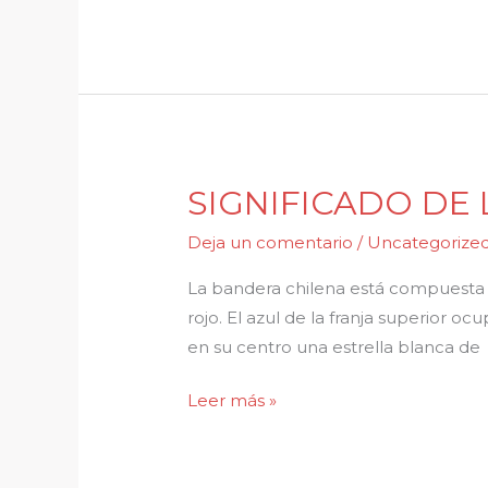
SIGNIFICADO DE
SIGNIFICADO
DE
Deja un comentario
/
Uncategorize
LAS
BANDERAS
La bandera chilena está compuesta por
rojo. El azul de la franja superior oc
en su centro una estrella blanca de
Leer más »