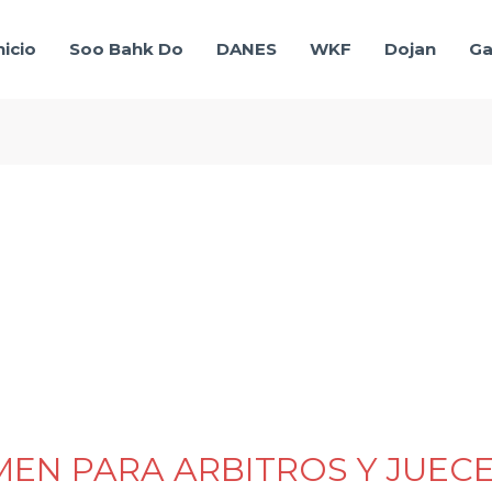
nicio
Soo Bahk Do
DANES
WKF
Dojan
Ga
EN PARA ARBITROS Y JUECE