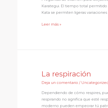
jueces
Karategui. El tiempo total permitid
de
Kata se permiten ligeras variaciones
kata
Leer más »
y
karate
La respiración
La
respiración
Deja un comentario
/
Uncategorize
Dependiendo de cómo respires, pued
respirando no significa que esté res
moderno pueden empeorar tú patrón 