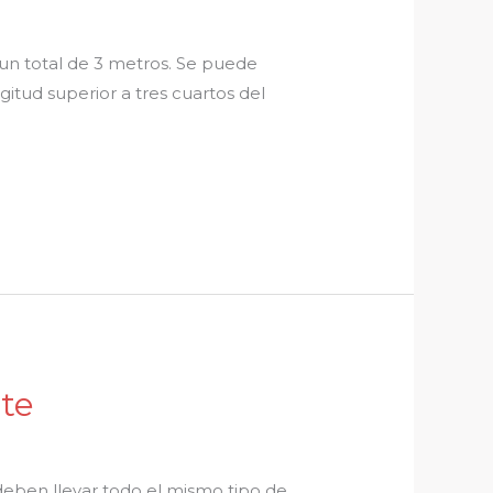
 un total de 3 metros. Se puede
itud superior a tres cuartos del
te
eben llevar todo el mismo tipo de