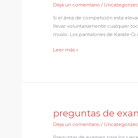
Deja un comentario
/
Uncategorize
PARA
ARBITROS
Si el área de competición esta eleva
Y
llevar voluntariamente cualquier toc
JUECES
muslo. Los pantalones de Karate-Gi 
DE
Leer más »
KUMITE
preguntas de exam
preguntas
de
Deja un comentario
/
Uncategorize
examen
para
Preguntas de examen para los juece