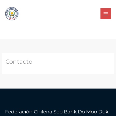
contenido
Contacto
Federación Chilena Soo Bahk Do Moo Duk