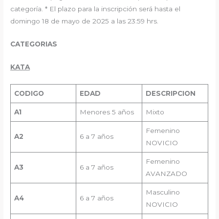
categoría. * El plazo para la inscripción será hasta el
domingo 18 de mayo de 2025 a las 23:59 hrs.
CATEGORIAS
KATA
CODIGO
EDAD
DESCRIPCION
A1
Menores 5 años
Mixto
Femenino
A
2
6 a 7 años
NOVICIO
Femenino
A3
6 a 7 años
AVANZADO
Masculino
A
4
6 a 7 años
NOVICIO