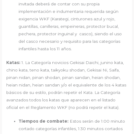
invitada deberá de contar con su propia
implementación e indumentaria requerida según
exigencia WKF (Karategi, cinturones azul y rojo,
guantillas, canilleras, empeineras, protector bucal,
pechera, protector inguinal y casco), siendo el uso
del casco necesario y requisito para las categorías
infantiles hasta los 11 años.
Katas:
1. La Categoría novicios Gekisai Daichi, junino kata,
chino kata, teno kata, taikyoku shodan, Gekisai Ni, Saifa,
pinan nidan, pinan shodan, pinan sandan, heian shodan,
heian nidan, heian sandan y/o el equivalente de los 4 katas
básicos de su estilo, podrán repetir el Kata. La Categoría
avanzados todos los katas que aparecen en el listado
oficial en el Reglamento WKF (no podrá repetir el kata).
Tiempos de combate:
Estos serán de 1:00 minuto
cortado categorías infantiles, 1:30 minutos cortados