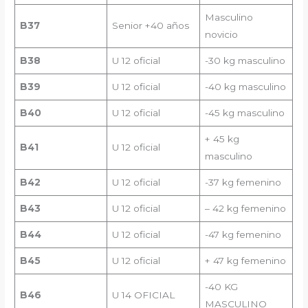
Masculino
B
37
Senior +40 años
novicio
B38
U 12 oficial
-30 kg masculino
B39
U 12 oficial
-40 kg masculino
B40
U 12 oficial
-45 kg masculino
+ 45 kg
B41
U 12 oficial
masculino
B42
U 12 oficial
-37 kg femenino
B43
U 12 oficial
– 42 kg femenino
B44
U 12 oficial
-47 kg femenino
B45
U 12 oficial
+ 47 kg femenino
-40 KG
B46
U 14 OFICIAL
MASCULINO