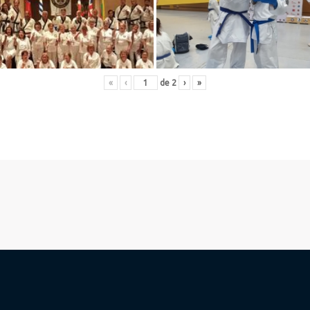
«
‹
de
2
›
»