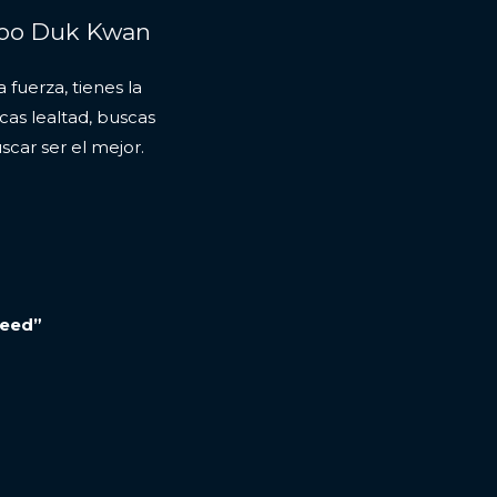
Moo Duk Kwan
a fuerza, tienes la
cas lealtad, buscas
scar ser el mejor.
need”