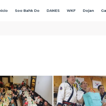
nicio
Soo Bahk Do
DANES
WKF
Dojan
Ga